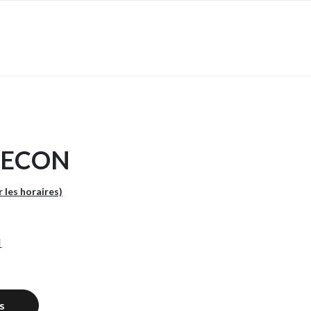
RECON
r les horaires)
N
s