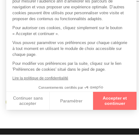
pour mesurer l’audience afin d’améliorer les parcours de
navigation et vous proposer une expérience optimale. D’autres
Collections
cookies peuvent être utilisés pour personnaliser votre visite et
proposer des contenus ou fonctionnalités adaptés.
Pour autoriser ces cookies, cliquez simplement sur le bouton
EXALTO
« Accepter et continuer ».
Vous pouvez paramétrer vos préférences pour chaque catégorie
à tout moment en utilisant le module de choix accessible sur
chaque page.
Pour modifier vos préférences par la suite, cliquez sur le lien
'Préférences de cookies' situé dans le pied de page.
Lire la politique de confidentialité
Consentements certifiés par
Continuer sans
Accepter et
Paramétrer
accepter
continuer
Axeptio consent
Plateforme de Gestion du Consentement : Personnalisez vo
Notre plateforme vous permet d'adapter et de gérer vos param