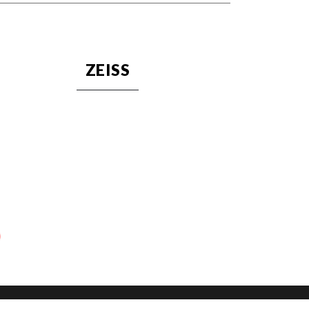
ZEISS
s réglementations. Personnalisez vos préférences pour contrôler