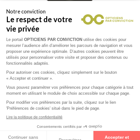
Notre conviction
Le respect de votre
vie privée
Le portail
OPTICIENS PAR CONVICTION
utilise des cookies pour
mesurer l’audience afin d’améliorer les parcours de navigation et vous
proposer une expérience optimale. D’autres cookies peuvent être
utilisés pour personnaliser votre visite et proposer des contenus ou
fonctionnalités adaptés.
Pour autoriser ces cookies, cliquez simplement sur le bouton
« Accepter et continuer ».
Vous pouvez paramétrer vos préférences pour chaque catégorie à tout
moment en utilisant le module de choix accessible sur chaque page.
Pour modifier vos préférences par la suite, cliquez sur le lien
'Préférences de cookies' situé dans le pied de page.
Lire la politique de confidentialité
Consentements certifiés par
Les partenaires Essilor Experts sont des opticiens experts
Prenez un rendez-vous
Continuer sans
Accepter et
de la vision. Ils vous font bénéficier à la fois de leur
Paramétrer