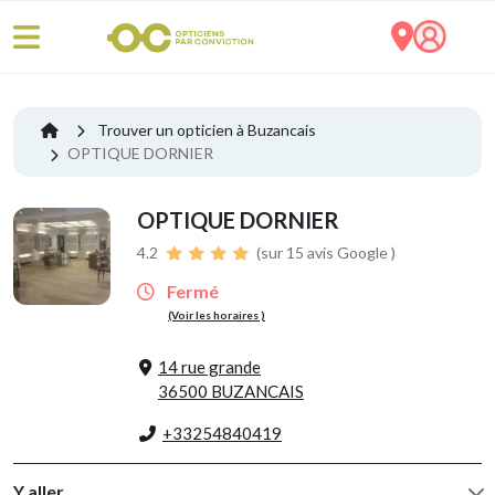
Trouver un opticien à Buzancais
OPTIQUE DORNIER
OPTIQUE DORNIER
4.2
(sur 15 avis Google )
Fermé
(Voir les horaires )
14 rue grande
36500 BUZANCAIS
+33254840419
Y aller