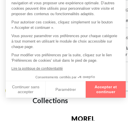
Felismina Fernandes
le 09/07/20
Magnifique boutique! L'équipe est très professio
Veronique Lalande
le 08/07/2026
Excellent !!! Les montures sont superbes, avec un l
présentes en boutique pour leur gentillesse et leu
Oriane Zaragoza
le 11/06/2026
Collections
MOREL