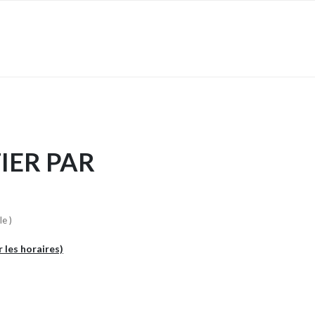
IER PAR
e )
r les horaires)