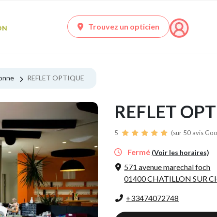
Trouvez un opticien
ronne
REFLET OPTIQUE
REFLET OPT
5
(sur 50 avis Goo
Fermé
(Voir les horaires)
571 avenue marechal foch
01400 CHATILLON SUR 
+33474072748