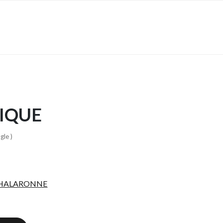
IQUE
gle )
CHALARONNE