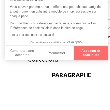
Damien HULOT
le 10/06/2026
Sandrine Capelasse
le 27/02/202
Je recommande vivement ! Un accueil au top et de b
Collections
PARAGRAPHE