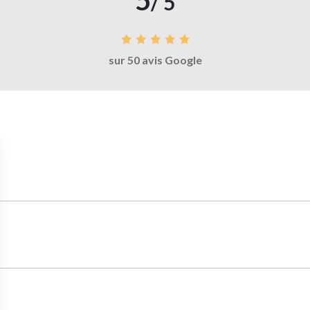
5
/ 5
sur 50 avis Google