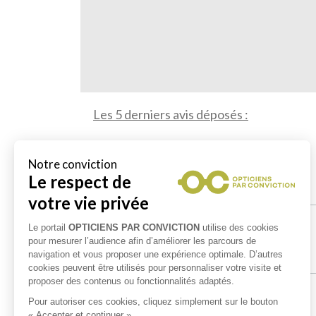
Les 5 derniers avis déposés :
micka amor
le 01/08/2026
Personnel top et toujours un très bon service
Renaud Tinant
le 18/07/2026
Bon accueil et de bon conseil
christian paris
le 02/07/2026