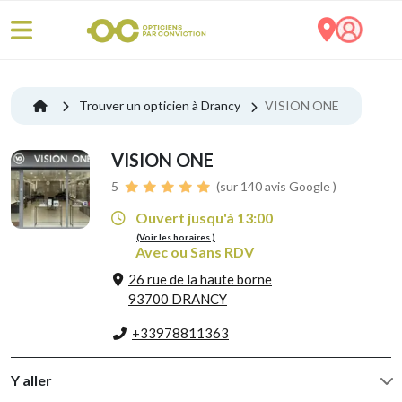
Trouver un opticien à Drancy
VISION ONE
VISION ONE
5
(sur 140 avis Google )
Ouvert jusqu'à 13:00
(Voir les horaires )
Avec ou Sans RDV
26 rue de la haute borne
93700 DRANCY
+33978811363
Y aller