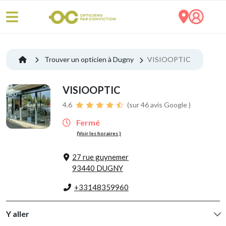
Trouver un opticien à Dugny
VISIOOPTIC
VISIOOPTIC
4.6
(sur 46 avis Google )
Fermé
(Voir les horaires )
27 rue guynemer
93440 DUGNY
+33148359960
Y aller