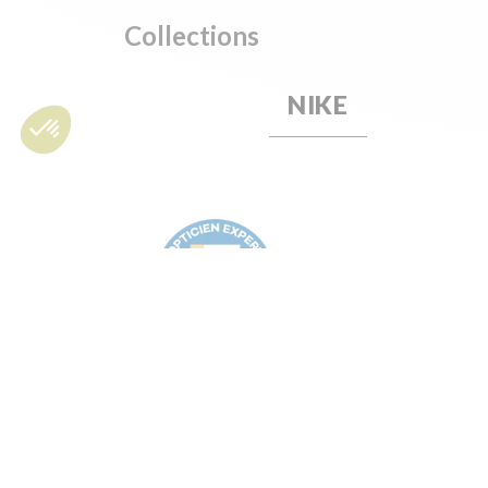
Collections
NIKE
L'OPTIQUE D'EA
problématiques 
moyenne. I