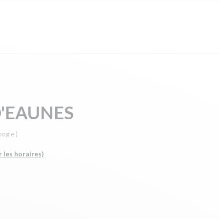
D'EAUNES
oogle )
r les horaires)