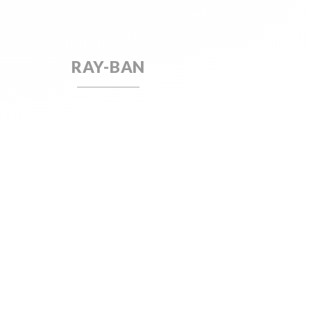
RAY-BAN
 myopie. Il a été spécifiquement formé aux
t qui freine la myopie de l’enfant de 60% en
oordination avec votre ophtalmologiste.