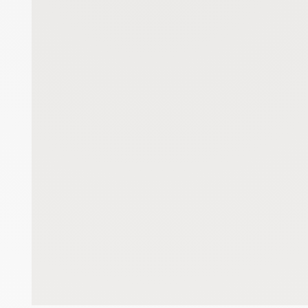
Hotjar
?
Enregistrement du parcours utilisateur de la navigation
Hotjar est un outil qui permet d'analyser le comportement des visiteurs
Piano Analytics
?
Mesurer l'audience de notre site
collecte des données relatives aux visites de l'utilisateur sur le sit
Google Analytics
?
Permet d'analyser les statistiques de consultation de notre site
Indispensable pour piloter notre site internet, il permet de mesurer d
Google Maps
?
Affiche les cartes personnalisées
Google Maps est un service mondial de cartographie en ligne (GPS)
Consentements certifiés par
Continuer sans accepter
OK pour moi