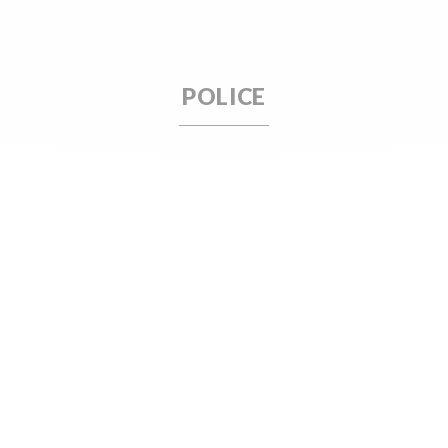
POLICE
UNES est agréé Hoya Miyosmart Expert, le verre de freination de la
de la myopie évolutive et à la mise en œuvre du verre Hoya Miyosmar
l saura ainsi vous proposer des conseils et un suivi de qualité, en c