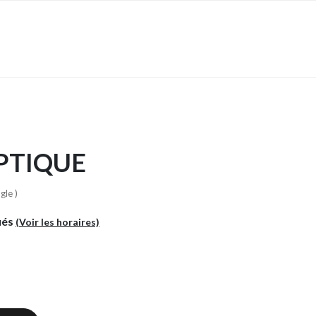
PTIQUE
gle )
ués
(Voir les horaires)