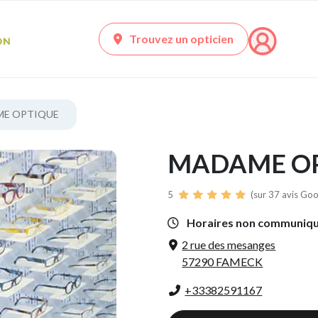
Trouvez un opticien
E OPTIQUE
MADAME O
5
(sur 37 avis Goo
Horaires non communiq
2 rue des mesanges
57290 FAMECK
+33382591167