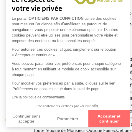
Mohamed Douane
le 03/06/2026
Je tiens à remercier Abdou pour son accompagnement,
trouver LA solution.
Julian Dardard
le 30/05/2026
Je tiens à partager mon excellente expérience chez
et d’attention. On sent immédiatement que la satisfa
manager de la boutique, qui a été exceptionnel du dé
comprendre mes besoins, de répondre à toutes mes qu
chère. Ses conseils étaient honnêtes, précis et parf
le temps avec chaque client et veille à ce que tout
grande importance à la qualité de l’accompagnement 
est également très agréable, bien organisée, avec u
générale est très conviviale. Grâce à Abdou , le c
recherchent un service de qualité, des conseils pe
gentillesse et son implication. C’est exactement 
toute l’équipe de Monsieur Optique Fameck, et une 