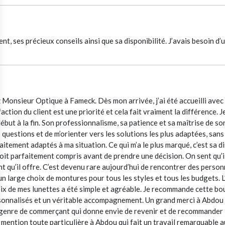
 ses précieux conseils ainsi que sa disponibilité. J’avais besoin d’u
 Monsieur Optique à Fameck. Dès mon arrivée, j’ai été accueilli ave
ction du client est une priorité et cela fait vraiment la différence.
but à la fin. Son professionnalisme, sa patience et sa maîtrise de son
estions et de m’orienter vers les solutions les plus adaptées, sans 
aitement adaptés à ma situation. Ce qui m’a le plus marqué, c’est sa di
 soit parfaitement compris avant de prendre une décision. On sent qu’i
qu’il offre. C’est devenu rare aujourd’hui de rencontrer des personn
n large choix de montures pour tous les styles et tous les budgets. L
hoix de mes lunettes a été simple et agréable. Je recommande cette bo
rsonnalisés et un véritable accompagnement. Un grand merci à Abdou 
le genre de commerçant qui donne envie de revenir et de recommander
mention toute particulière à Abdou qui fait un travail remarquable a