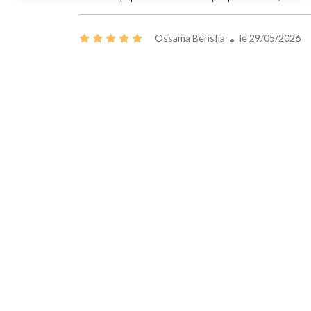
Ossama Bensfia
le 29/05/2026
Top mention spéciale pour Abdou qui s’est occupé d
Collections
CÉLINE