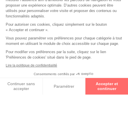
CÉBÉ
proposer une expérience optimale. D’autres cookies peuvent être
utilisés pour personnaliser votre visite et proposer des contenus ou
fonctionnalités adaptés.
CÉLINE
Pour autoriser ces cookies, cliquez simplement sur le bouton
« Accepter et continuer ».
CALVIN KLEIN
Vous pouvez paramétrer vos préférences pour chaque catégorie à tout
moment en utilisant le module de choix accessible sur chaque page.
Pour modifier vos préférences par la suite, cliquez sur le lien
CARRERA
'Préférences de cookies' situé dans le pied de page.
Lire la politique de confidentialité
CHRISTIAN LACROIX
Consentements certifiés par
Prenez un rendez-vous
Continuer sans
Accepter et
DISNEY PRINCESS
Paramétrer
accepter
continuer
Axeptio consent
Plateforme de Gestion du Consentement : Personnalisez vos O
+ de collections
Notre plateforme vous permet d'adapter et de gérer vos paramètr