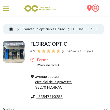
Trouver un opticien à Floirac
FLOIRAC OPTIC
FLOIRAC OPTIC
4.9
(sur 46 avis Google )
Fermé
(Voir les horaires )
avenue pasteur
ctre cial de la gravette
33270 FLOIRAC
+33547790288
Y aller