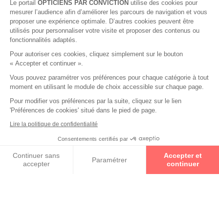
Le portail
OPTICIENS PAR CONVICTION
utilise des cookies pour
mesurer l’audience afin d’améliorer les parcours de navigation et vous
proposer une expérience optimale. D’autres cookies peuvent être
utilisés pour personnaliser votre visite et proposer des contenus ou
fonctionnalités adaptés.
Pour autoriser ces cookies, cliquez simplement sur le bouton
« Accepter et continuer ».
Vous pouvez paramétrer vos préférences pour chaque catégorie à tout
moment en utilisant le module de choix accessible sur chaque page.
Pour modifier vos préférences par la suite, cliquez sur le lien
'Préférences de cookies' situé dans le pied de page.
Collections
Lire la politique de confidentialité
ETNIA BARCELONA
Consentements certifiés par
Prenez un rendez-vous
Continuer sans
Accepter et
Paramétrer
accepter
continuer
HUGO BOSS
Axeptio consent
Plateforme de Gestion du Consentement : Personnalisez vos O
ISABEL MARANT
Notre plateforme vous permet d'adapter et de gérer vos paramètr