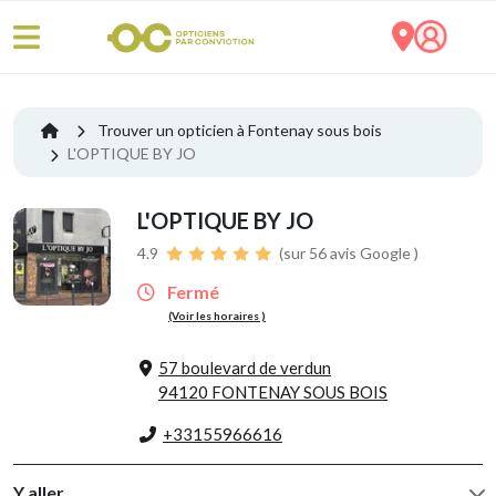
Trouver un opticien à Fontenay sous bois
L'OPTIQUE BY JO
L'OPTIQUE BY JO
4.9
(sur 56 avis Google )
Fermé
(Voir les horaires )
57 boulevard de verdun
94120 FONTENAY SOUS BOIS
+33155966616
Y aller