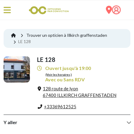
Trouver un opticien à Illkirch graffenstaden
LE 128
LE 128
Ouvert jusqu'à 19:00
(Voir les horaires )
Avec ou Sans RDV
128 route de lyon
67400 ILLKIRCH GRAFFENSTADEN
+33369612525
Y aller