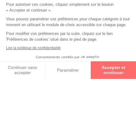
Pour autoriser ces cookies, cliquez simplement sur le bouton
« Accepter et continuer ».
Vous pouvez paramétrer vos préférences pour chaque catégorie à tout
moment en utilisant le module de choix accessible sur chaque page.
Pour modifier vos préférences par la suite, cliquez sur le lien
'Préférences de cookies' situé dans le pied de page.
Lire la politique de confidentialité
Consentements certifiés par
Prenez un rendez-vous
Continuer sans
Accepter et
Paramétrer
accepter
continuer
Les partenaires Essilor Experts sont des opticiens experts
Axeptio consent
Plateforme de Gestion du Consentement : Personnalisez vos O
de la vision. Ils vous font bénéficier à la fois de leur
expertise, de l'innovation, mais aussi de la qualité des
Notre plateforme vous permet d'adapter et de gérer vos paramètr
verres Essilor®. Le label Essilor Experts Ambassadeur
vous permet de retrouver chez votre opticien les
technologies exclusives Essilor alliées à une analyse
détaillée de vos besoins visuels pour des verres Essilor
sur-mesure qui répondent à tous vos besoins de
correction, de protection et de prévention de votre vue.