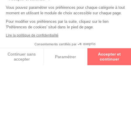
Vous pouvez paramétrer vos préférences pour chaque catégorie à tout
moment en utilisant le module de choix accessible sur chaque page.
Pour modifier vos préférences par la suite, cliquez sur le lien
'Préférences de cookies' situé dans le pied de page.
Collections
Lire la politique de confidentialité
HUGO BOSS
Consentements certifiés par
Prenez un rendez-vous
Continuer sans
Accepter et
Paramétrer
accepter
continuer
T-CHARGE
Axeptio consent
Plateforme de Gestion du Consentement : Personnalisez vos O
Notre plateforme vous permet d'adapter et de gérer vos paramètr
RETOUR VERS LA LISTE DES
RÉSULTATS