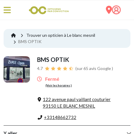
Trouver un opticien à Le blanc mesnil
BMS OPTIK
BMS OPTIK
4.7
(sur 65 avis Google )
Fermé
(Voir les horaires )
122 avenue paul vaillant couturier
93150 LE BLANC MESNIL
+33148662732
Y aller