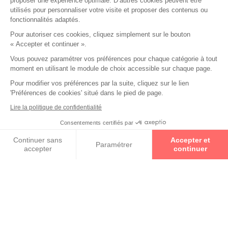
proposer une expérience optimale. D’autres cookies peuvent être
RÉSULTATS
utilisés pour personnaliser votre visite et proposer des contenus ou
fonctionnalités adaptés.
Pour autoriser ces cookies, cliquez simplement sur le bouton
« Accepter et continuer ».
Vous pouvez paramétrer vos préférences pour chaque catégorie à tout
moment en utilisant le module de choix accessible sur chaque page.
Pour modifier vos préférences par la suite, cliquez sur le lien
'Préférences de cookies' situé dans le pied de page.
Un Opticien Par Conviction
est un spécialiste proche de
Lire la politique de confidentialité
vous géographiquement et humainement. Avec 2 000
indépendants répartis dans toute la France, il y aura
Consentements certifiés par
toujours un Opticien Par Conviction pour mettre à votre
Prenez un rendez-vous
disposition son savoir-faire, son expertise et vous offrir la
Continuer sans
Accepter et
Paramétrer
accepter
continuer
prestation la plus personnalisée possible.
En savoir +
Axeptio consent
Plateforme de Gestion du Consentement : Personnalisez vos O
Notre plateforme vous permet d'adapter et de gérer vos paramètr
Qui sont nos Experts en Santé Visuelle ?
Ce sont des opticiens diplômés qui ont à cœur le