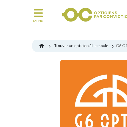
MENU
Trouver un opticien à Le moule
G6 O