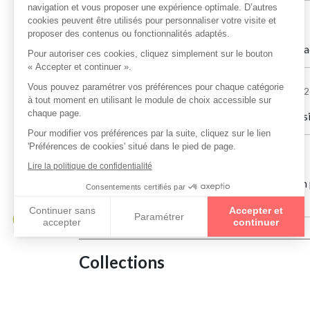
Fred Vainqueur
le 29/07/2026
Je suis très satisfait de mon passage, le cadre et l'
MYLENE ANTONIN
le 21/07/202
Mon passage à G6optik a été une excellente réussi
Elodie Elie
le 07/07/2026
G6 Optik super acceuil , et le magasin est très bien
G6 OPTIK.
Collections
MAX MARA