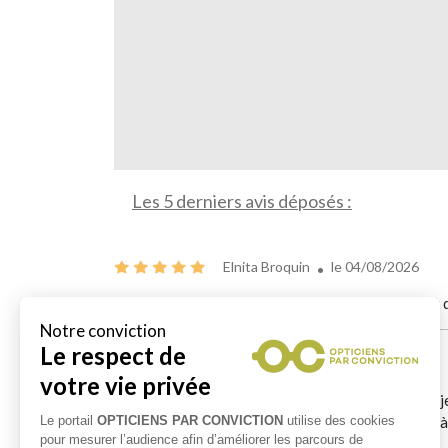
Les 5 derniers avis déposés :
Elnita Broquin
le 04/08/2026
Très bon accueil, des paires de lunette qui sortent d
Sylvia MELIZER
le 30/07/2026
J’ai été recommandé par une amie et franchement je n’
paires de lunettes dans un cadre agréable , fleuri , à