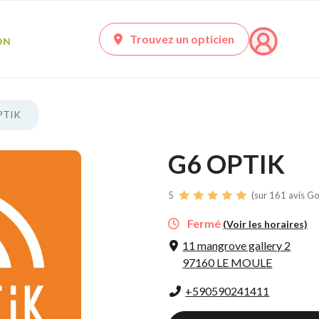
Trouvez un opticien
PTIK
G6 OPTIK
5
(sur 161 avis Go
Fermé
(Voir les horaires)
11 mangrove gallery 2
97160 LE MOULE
+590590241411