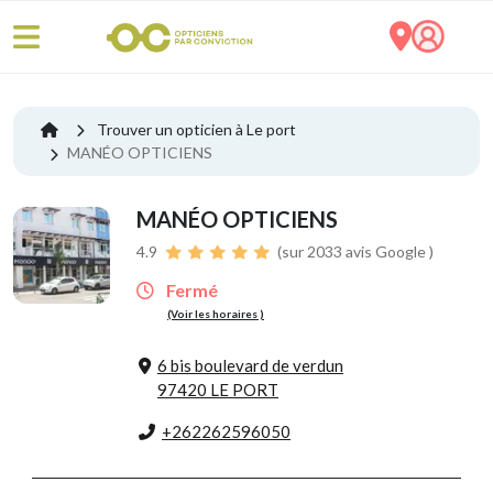
Trouver un opticien à Le port
MANÉO OPTICIENS
MANÉO OPTICIENS
4.9
(sur 2033 avis Google )
Fermé
(Voir les horaires )
6 bis boulevard de verdun
97420 LE PORT
+262262596050