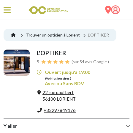
Trouver un opticien à Lorient
L'OPTIKER
L'OPTIKER
5
(sur 54 avis Google )
Ouvert jusqu'à 19:00
(Voir les horaires )
Avec ou Sans RDV
22 rue paul bert
56100 LORIENT
+33297849176
Y aller