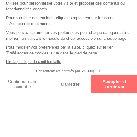
utilisés pour personnaliser votre visite et proposer des contenus ou
fonctionnalités adaptés.
Pour autoriser ces cookies, cliquez simplement sur le bouton
« Accepter et continuer ».
Collections
Vous pouvez paramétrer vos préférences pour chaque catégorie à tout
moment en utilisant le module de choix accessible sur chaque page.
AMAURY
Pour modifier vos préférences par la suite, cliquez sur le lien
'Préférences de cookies' situé dans le pied de page.
Lire la politique de confidentialité
ANNE & VALENTIN
Consentements certifiés par
Prenez un rendez-vous
Continuer sans
Accepter et
Paramétrer
accepter
continuer
Axeptio consent
Plateforme de Gestion du Consentement : Personnalisez vos O
Notre plateforme vous permet d'adapter et de gérer vos paramètr
Spécifiquement formés, ces experts des Verres Optiques
Nikon vous font découvrir l'univers de cette marque
emblématique et vous conseillent le meilleur du savoir-