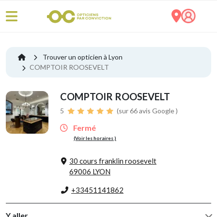
Trouver un opticien à Lyon
COMPTOIR ROOSEVELT
COMPTOIR ROOSEVELT
5
(sur 66 avis Google )
Fermé
(Voir les horaires )
30 cours franklin roosevelt
69006 LYON
+33451141862
Y aller