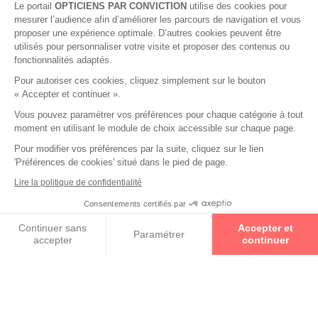
Le portail
OPTICIENS PAR CONVICTION
utilise des cookies pour
mesurer l’audience afin d’améliorer les parcours de navigation et vous
proposer une expérience optimale. D’autres cookies peuvent être
utilisés pour personnaliser votre visite et proposer des contenus ou
fonctionnalités adaptés.
Pour autoriser ces cookies, cliquez simplement sur le bouton
« Accepter et continuer ».
Vous pouvez paramétrer vos préférences pour chaque catégorie à tout
moment en utilisant le module de choix accessible sur chaque page.
Pour modifier vos préférences par la suite, cliquez sur le lien
'Préférences de cookies' situé dans le pied de page.
Collections
Lire la politique de confidentialité
LINDBERG
Consentements certifiés par
Prenez un rendez-vous
Continuer sans
Accepter et
Paramétrer
accepter
continuer
JOHN DALIA
Axeptio consent
Plateforme de Gestion du Consentement : Personnalisez vos O
MATSUDA
Notre plateforme vous permet d'adapter et de gérer vos paramètr