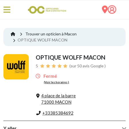
Trouver un opticien à Macon
OPTIQUE WOLFF MACON
OPTIQUE WOLFF MACON
5
(sur 50 avis Google )
Fermé
(Voir les horaires )
4 place de la barre
71000 MACON
+33385384692
Y aller