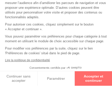
mesurer l’audience afin d’améliorer les parcours de navigation et vous
KALEOS
proposer une expérience optimale. D’autres cookies peuvent être
utilisés pour personnaliser votre visite et proposer des contenus ou
fonctionnalités adaptés.
THEO
Pour autoriser ces cookies, cliquez simplement sur le bouton
« Accepter et continuer ».
Vous pouvez paramétrer vos préférences pour chaque catégorie à tout
moment en utilisant le module de choix accessible sur chaque page.
Pour modifier vos préférences par la suite, cliquez sur le lien
'Préférences de cookies' situé dans le pied de page.
Lire la politique de confidentialité
Consentements certifiés par
Continuer sans
Accepter et
Paramétrer
accepter
continuer
Axeptio consent
Plateforme de Gestion du Consentement : Personnalisez vos O
Les partenaires Essilor Experts sont des opticiens experts
de la vision. Ils vous font bénéficier à la fois de leur
Notre plateforme vous permet d'adapter et de gérer vos paramètr
expertise, de l'innovation, mais aussi de la qualité des
verres Essilor®. Le label Essilor Experts Ambassadeur