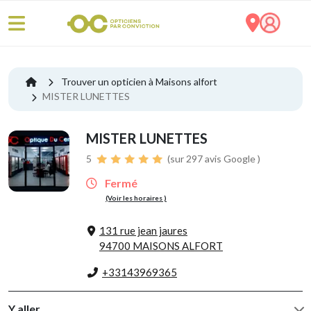
Trouver un opticien à Maisons alfort
MISTER LUNETTES
MISTER LUNETTES
5
(sur 297 avis Google )
Fermé
(Voir les horaires )
131 rue jean jaures
94700 MAISONS ALFORT
+33143969365
Y aller