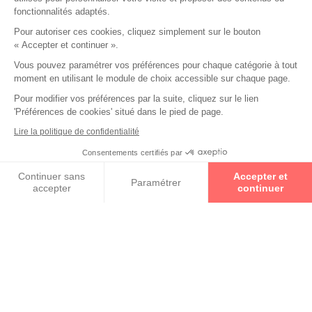
fonctionnalités adaptés.
Pour autoriser ces cookies, cliquez simplement sur le bouton
« Accepter et continuer ».
Vous pouvez paramétrer vos préférences pour chaque catégorie à tout
moment en utilisant le module de choix accessible sur chaque page.
Pour modifier vos préférences par la suite, cliquez sur le lien
'Préférences de cookies' situé dans le pied de page.
Un Opticien Par Conviction
est un spécialiste proche de
vous géographiquement et humainement. Avec 2 000
Lire la politique de confidentialité
indépendants répartis dans toute la France, il y aura
Consentements certifiés par
toujours un Opticien Par Conviction pour mettre à votre
Prenez un rendez-vous
disposition son savoir-faire, son expertise et vous offrir la
Continuer sans
Accepter et
prestation la plus personnalisée possible.
En savoir +
Paramétrer
accepter
continuer
Axeptio consent
Plateforme de Gestion du Consentement : Personnalisez vos O
Notre plateforme vous permet d'adapter et de gérer vos paramètr
Qui sont nos Experts en Santé Visuelle ?
Ce sont des opticiens diplômés qui ont à cœur le
bien-être de leurs clients ainsi que la qualité de
leur prestation.
En savoir +