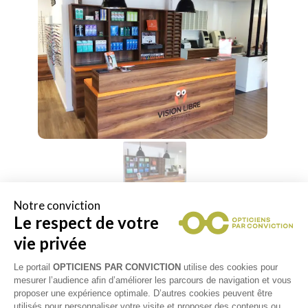
Notre conviction
Le respect de votre
vie privée
Le portail
OPTICIENS PAR CONVICTION
utilise des cookies pour
RETOUR VERS LA LISTE DES
mesurer l’audience afin d’améliorer les parcours de navigation et vous
proposer une expérience optimale. D’autres cookies peuvent être
RÉSULTATS
utilisés pour personnaliser votre visite et proposer des contenus ou