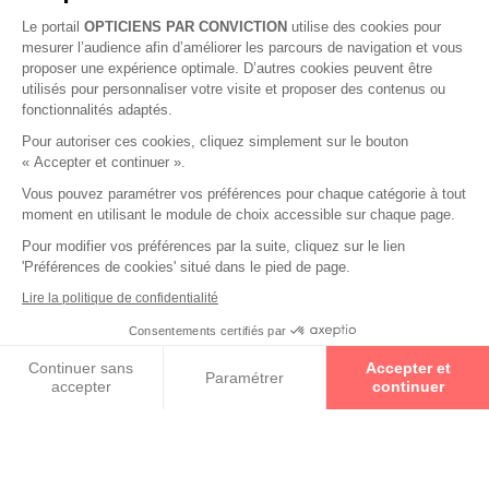
Le portail
OPTICIENS PAR CONVICTION
utilise des cookies pour
mesurer l’audience afin d’améliorer les parcours de navigation et vous
proposer une expérience optimale. D’autres cookies peuvent être
utilisés pour personnaliser votre visite et proposer des contenus ou
fonctionnalités adaptés.
Pour autoriser ces cookies, cliquez simplement sur le bouton
« Accepter et continuer ».
Vous pouvez paramétrer vos préférences pour chaque catégorie à tout
moment en utilisant le module de choix accessible sur chaque page.
Pour modifier vos préférences par la suite, cliquez sur le lien
'Préférences de cookies' situé dans le pied de page.
Collections
Lire la politique de confidentialité
Consentements certifiés par
LOU CRÉATION
Prenez un rendez-vous
Continuer sans
Accepter et
Paramétrer
accepter
continuer
MONCLER
Axeptio consent
Plateforme de Gestion du Consentement : Personnalisez vos O
PHILIPP PLEIN
Notre plateforme vous permet d'adapter et de gérer vos paramètr