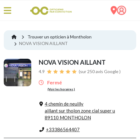
Trouver un opticien à Montholon
NOVA VISION AILLANT
NOVA VISION AILLANT
4.9
(sur 250 avis Google )
Fermé
(Voir les horaires )
4 chemin de neuilly
aillant sur tholon zone cial super u
89110 MONTHOLON
+33386564407