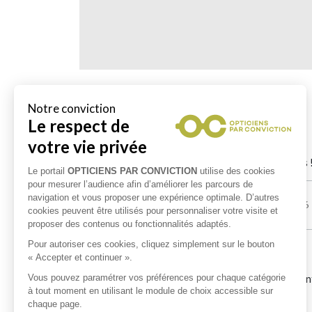
Les 5 derniers avis déposés :
Bleu
le 17/04/2026
Au top ! je le recommande ! allez y les yeux fermés 
Nicolas van pesch
le 12/02/2026
VLADIMIR 95
le 31/05/2024
Enfin un opticien qui connait ses produits et ne s´
conseiller vivement