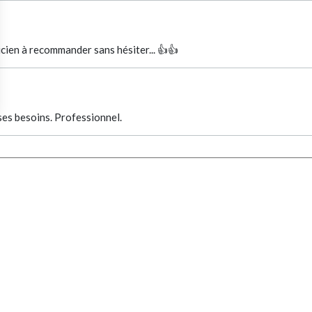
icien à recommander sans hésiter... 👍👍
 ses besoins. Professionnel.
LACOSTE
RETOUR VERS LA LISTE DES RÉSULTATS