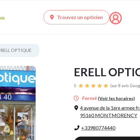
Trouvez un opticien
ERELL OPTIQUE
ERELL OPTI
5
(sur 8 avis Googl
Fermé
(Voir les horaires)
4 avenue de la 1ere armee f
95160 MONTMORENCY
+33980774440