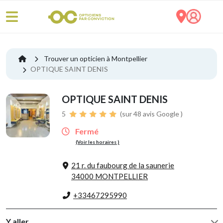
Trouver un opticien à Montpellier
OPTIQUE SAINT DENIS
OPTIQUE SAINT DENIS
5
(sur 48 avis Google )
Fermé
(Voir les horaires )
21 r. du faubourg de la saunerie
34000 MONTPELLIER
+33467295990
Y aller