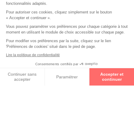
fonctionnalités adaptés.
Pour autoriser ces cookies, cliquez simplement sur le bouton
« Accepter et continuer ».
Vous pouvez paramétrer vos préférences pour chaque catégorie à tout
moment en utilisant le module de choix accessible sur chaque page.
Collections
Pour modifier vos préférences par la suite, cliquez sur le lien
'Préférences de cookies' situé dans le pied de page.
BURBERRY
Lire la politique de confidentialité
Consentements certifiés par
Prenez un rendez-vous
PAUL & JOE
Continuer sans
Accepter et
Paramétrer
accepter
continuer
RAY-BAN
Axeptio consent
Plateforme de Gestion du Consentement : Personnalisez vos O
Notre plateforme vous permet d'adapter et de gérer vos paramètr