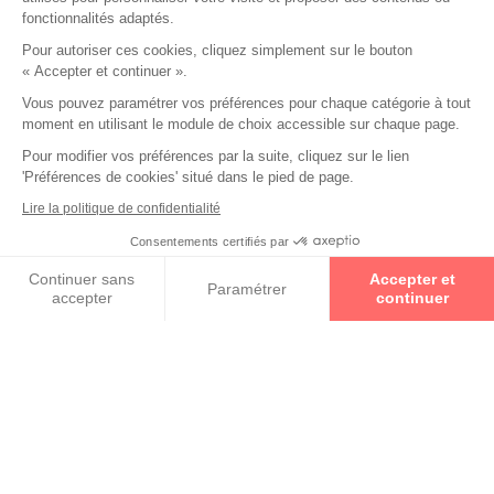
fonctionnalités adaptés.
Pour autoriser ces cookies, cliquez simplement sur le bouton
« Accepter et continuer ».
Vous pouvez paramétrer vos préférences pour chaque catégorie à tout
moment en utilisant le module de choix accessible sur chaque page.
Pour modifier vos préférences par la suite, cliquez sur le lien
'Préférences de cookies' situé dans le pied de page.
Un Opticien Par Conviction
est un spécialiste proche de
vous géographiquement et humainement. Avec 2 000
Lire la politique de confidentialité
indépendants répartis dans toute la France, il y aura
Consentements certifiés par
toujours un Opticien Par Conviction pour mettre à votre
Prenez un rendez-vous
disposition son savoir-faire, son expertise et vous offrir la
Continuer sans
Accepter et
prestation la plus personnalisée possible.
En savoir +
Paramétrer
accepter
continuer
Axeptio consent
Plateforme de Gestion du Consentement : Personnalisez vos O
Notre plateforme vous permet d'adapter et de gérer vos paramètr
Qui sont nos Experts en Santé Visuelle ?
Ce sont des opticiens diplômés qui ont à cœur le
bien-être de leurs clients ainsi que la qualité de
leur prestation.
En savoir +