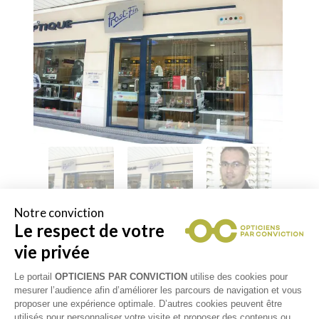
Notre conviction
Le respect de votre
vie privée
Le portail
OPTICIENS PAR CONVICTION
utilise des cookies pour
RETOUR VERS LA LISTE DES
mesurer l’audience afin d’améliorer les parcours de navigation et vous
proposer une expérience optimale. D’autres cookies peuvent être
RÉSULTATS
utilisés pour personnaliser votre visite et proposer des contenus ou