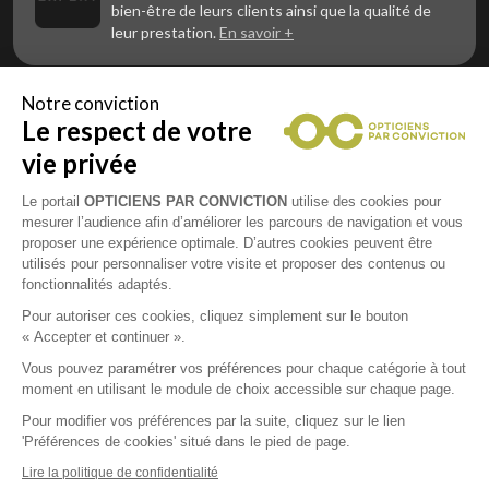
bien-être de leurs clients ainsi que la qualité de
leur prestation.
En savoir +
Notre conviction
Le respect de votre
Vous êtes un professionnel de la vue et
vous souhaitez nous rejoindre ?
vie privée
Contactez Alliance Optic, la centrale d’achats et
d’accompagnement des opticiens indépendants
Le portail
OPTICIENS PAR CONVICTION
utilise des cookies pour
mesurer l’audience afin d’améliorer les parcours de navigation et vous
proposer une expérience optimale. D’autres cookies peuvent être
utilisés pour personnaliser votre visite et proposer des contenus ou
fonctionnalités adaptés.
Mentions légales
Pour autoriser ces cookies, cliquez simplement sur le bouton
« Accepter et continuer ».
CGU
Vous pouvez paramétrer vos préférences pour chaque catégorie à tout
moment en utilisant le module de choix accessible sur chaque page.
Politique de confidentialité
Pour modifier vos préférences par la suite, cliquez sur le lien
'Préférences de cookies' situé dans le pied de page.
Contacts
Lire la politique de confidentialité