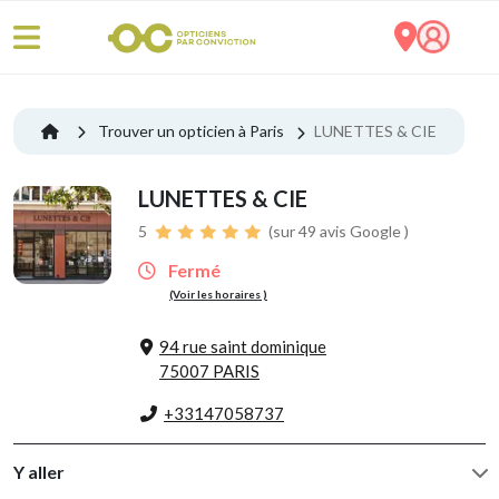
Trouver un opticien à Paris
LUNETTES & CIE
LUNETTES & CIE
5
(sur 49 avis Google )
Fermé
(Voir les horaires )
94 rue saint dominique
75007 PARIS
+33147058737
Y aller