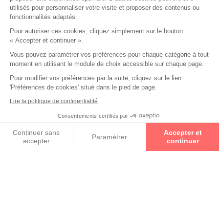
utilisés pour personnaliser votre visite et proposer des contenus ou
fonctionnalités adaptés.
Pour autoriser ces cookies, cliquez simplement sur le bouton
« Accepter et continuer ».
Vous pouvez paramétrer vos préférences pour chaque catégorie à tout
moment en utilisant le module de choix accessible sur chaque page.
Pour modifier vos préférences par la suite, cliquez sur le lien
Collections
'Préférences de cookies' situé dans le pied de page.
Lire la politique de confidentialité
VUARNET
Consentements certifiés par
Prenez un rendez-vous
ENTOURAGE OF 7
Continuer sans
Accepter et
Paramétrer
accepter
continuer
Axeptio consent
Plateforme de Gestion du Consentement : Personnalisez vos O
LUNOR
Notre plateforme vous permet d'adapter et de gérer vos paramètr