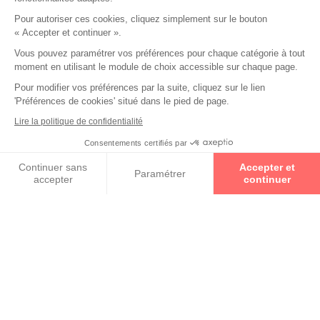
technologies exclusives Essilor alliées à une analyse
Pour autoriser ces cookies, cliquez simplement sur le bouton
détaillée de vos besoins visuels pour des verres Essilor
« Accepter et continuer ».
sur-mesure qui répondent à tous vos besoins de
Vous pouvez paramétrer vos préférences pour chaque catégorie à tout
correction, de protection et de prévention de votre vue.
moment en utilisant le module de choix accessible sur chaque page.
Pour modifier vos préférences par la suite, cliquez sur le lien
'Préférences de cookies' situé dans le pied de page.
Lire la politique de confidentialité
Consentements certifiés par
Prenez un rendez-vous
Continuer sans
Accepter et
Paramétrer
accepter
continuer
Axeptio consent
Plateforme de Gestion du Consentement : Personnalisez vos O
RETOUR VERS LA LISTE DES
RÉSULTATS
Notre plateforme vous permet d'adapter et de gérer vos paramètr