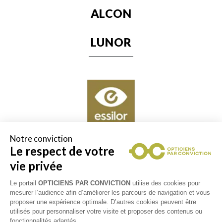
ALCON
LUNOR
Notre conviction
Le respect de votre
vie privée
Les partenaires Essilor Experts sont des opticiens experts
Le portail
OPTICIENS PAR CONVICTION
utilise des cookies pour
de la vision. Ils vous font bénéficier à la fois de leur
mesurer l’audience afin d’améliorer les parcours de navigation et vous
expertise, de l'innovation, mais aussi de la qualité des
proposer une expérience optimale. D’autres cookies peuvent être
verres Essilor®. Le label Essilor Experts Ambassadeur
utilisés pour personnaliser votre visite et proposer des contenus ou
vous permet de retrouver chez votre opticien les
fonctionnalités adaptés.