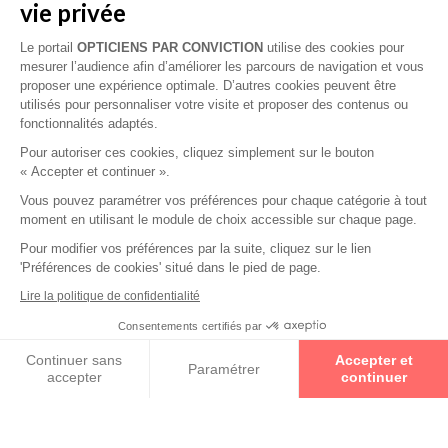
vie privée
technologies exclusives Essilor alliées à une analyse
détaillée de vos besoins visuels pour des verres Essilor
Le portail
OPTICIENS PAR CONVICTION
utilise des cookies pour
sur-mesure qui répondent à tous vos besoins de
mesurer l’audience afin d’améliorer les parcours de navigation et vous
correction, de protection et de prévention de votre vue.
proposer une expérience optimale. D’autres cookies peuvent être
utilisés pour personnaliser votre visite et proposer des contenus ou
fonctionnalités adaptés.
Pour autoriser ces cookies, cliquez simplement sur le bouton
« Accepter et continuer ».
Vous pouvez paramétrer vos préférences pour chaque catégorie à tout
moment en utilisant le module de choix accessible sur chaque page.
Pour modifier vos préférences par la suite, cliquez sur le lien
'Préférences de cookies' situé dans le pied de page.
RETOUR VERS LA LISTE DES
Lire la politique de confidentialité
RÉSULTATS
Consentements certifiés par
Continuer sans
Accepter et
Paramétrer
accepter
continuer
Axeptio consent
Plateforme de Gestion du Consentement : Personnalisez vos O