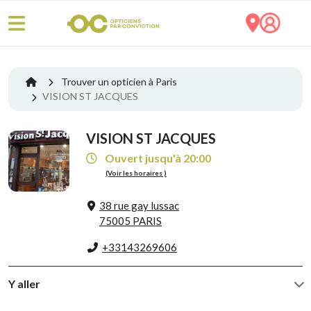
Trouver un opticien à Paris
VISION ST JACQUES
VISION ST JACQUES
Ouvert jusqu'à 20:00
(Voir les horaires )
38 rue gay lussac
75005 PARIS
+33143269606
Y aller