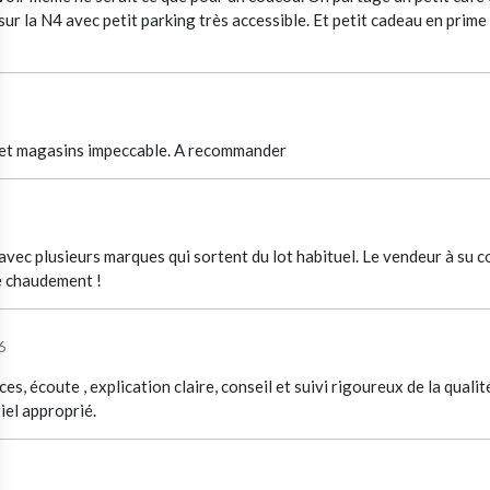
ur la N4 avec petit parking très accessible. Et petit cadeau en prime p
s et magasins impeccable. A recommander
avec plusieurs marques qui sortent du lot habituel. Le vendeur à su con
e chaudement !
6
s, écoute , explication claire, conseil et suivi rigoureux de la quali
el approprié.