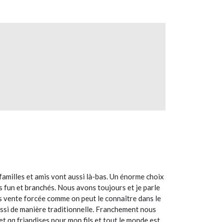
amilles et amis vont aussi là-bas. Un énorme choix
s fun et branchés. Nous avons toujours et je parle
ns vente forcée comme on peut le connaître dans le
 aussi de manière traditionnelle. Franchement nous
et qq friandises pour mon fils et tout le monde est