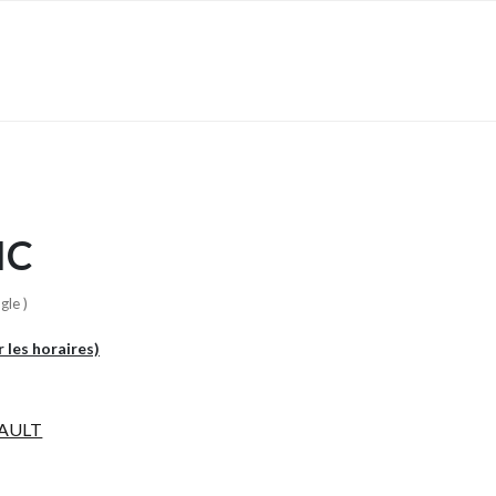
IC
gle )
r les horaires)
AULT