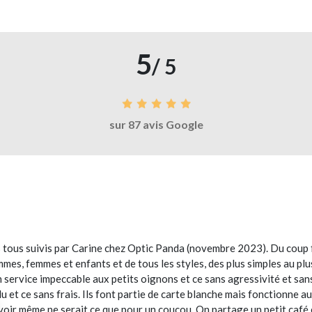
5
/ 5
sur 87 avis Google
tous suivis par Carine chez Optic Panda (novembre 2023). Du coup f
mmes, femmes et enfants et de tous les styles, des plus simples au plu
 service impeccable aux petits oignons et ce sans agressivité et sa
lu et ce sans frais. Ils font partie de carte blanche mais fonctionne
s voir même ne serait ce que pour un coucou. On partage un petit café 