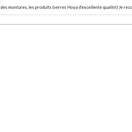
hoix des montures, les produits (verres Hoya d’excellente qualité) Je
PRADA
RETOUR VERS LA LISTE DES RÉSULTATS