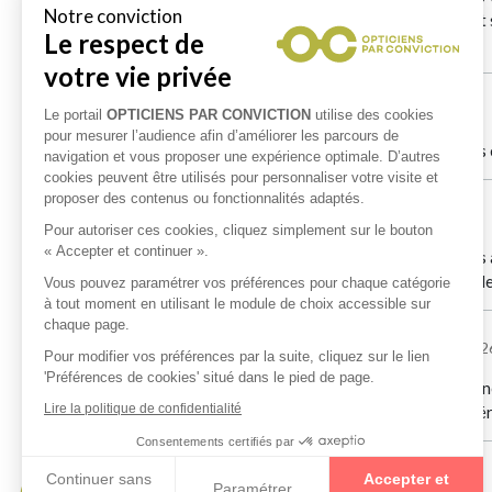
content. Vous pouvez y aller les yeux fermés. Sont s
marque trop mignon
Cecile Brandily
le 18/02/2026
Prise en charge agréable, choix dans les monture
DeeDeeS Sylvain
le 18/02/2026
Excellent accueil client. Un large choix de lunettes 
Et sa paire a ete preparée en 1 jour. Je recommand
chantal ONNIKIAN
le 14/01/202
Entière satisfaction à tout point de vue. Compétence
après examen approfondi pour déterminer le matéri
Martine Gerard
le 04/01/2026