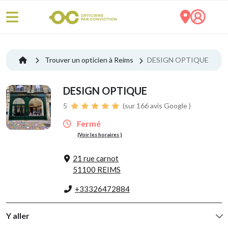
Trouver un opticien à Reims
DESIGN OPTIQUE
DESIGN OPTIQUE
5
(sur 166 avis Google )
Fermé
(Voir les horaires )
21 rue carnot
51100 REIMS
+33326472884
Y aller