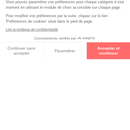
Vous pouvez paramétrer vos préférences pour chaque catégorie à tout
Collections
moment en utilisant le module de choix accessible sur chaque page.
Pour modifier vos préférences par la suite, cliquez sur le lien
ETNIA BARCELONA
'Préférences de cookies' situé dans le pied de page.
Lire la politique de confidentialité
MARC JACOBS
Consentements certifiés par
Prenez un rendez-vous
Continuer sans
Accepter et
Paramétrer
PERSOL
accepter
continuer
Axeptio consent
Plateforme de Gestion du Consentement : Personnalisez vos O
Notre plateforme vous permet d'adapter et de gérer vos paramètr
RETOUR VERS LA LISTE DES
RÉSULTATS