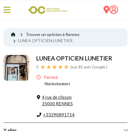
Trouver un opticien à Rennes
LUNEA OPTICIEN LUNETIER
LUNEA OPTICIEN LUNETIER
5
(sur 81 avis Google )
Fermé
(Voir les horaires )
4 rue de clisson
35000 RENNES
+33290891714
Y aller