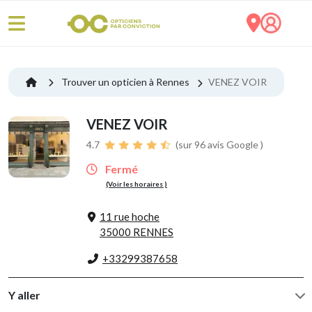
Trouver un opticien à Rennes
VENEZ VOIR
VENEZ VOIR
4.7
(sur 96 avis Google )
Fermé
(Voir les horaires )
11 rue hoche
35000 RENNES
+33299387658
Y aller