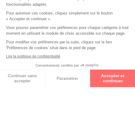
fonctionnalités adaptés.
Pour autoriser ces cookies, cliquez simplement sur le bouton
« Accepter et continuer ».
Vous pouvez paramétrer vos préférences pour chaque catégorie à tout
moment en utilisant le module de choix accessible sur chaque page.
Pour modifier vos préférences par la suite, cliquez sur le lien
'Préférences de cookies' situé dans le pied de page.
Un Opticien Par Conviction
est un spécialiste proche de
vous géographiquement et humainement. Avec 2 000
Lire la politique de confidentialité
indépendants répartis dans toute la France, il y aura
Consentements certifiés par
toujours un Opticien Par Conviction pour mettre à votre
Prenez un rendez-vous
disposition son savoir-faire, son expertise et vous offrir la
Continuer sans
Accepter et
prestation la plus personnalisée possible.
En savoir +
Paramétrer
accepter
continuer
Axeptio consent
Plateforme de Gestion du Consentement : Personnalisez vos O
Notre plateforme vous permet d'adapter et de gérer vos paramètr
Qui sont nos Experts en Santé Visuelle ?
Ce sont des opticiens diplômés qui ont à cœur le
bien-être de leurs clients ainsi que la qualité de
leur prestation.
En savoir +