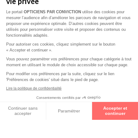
vie privée
Le portail
OPTICIENS PAR CONVICTION
utilise des cookies pour
mesurer l’audience afin d’améliorer les parcours de navigation et vous
proposer une expérience optimale. D’autres cookies peuvent être
utilisés pour personnaliser votre visite et proposer des contenus ou
fonctionnalités adaptés.
Pour autoriser ces cookies, cliquez simplement sur le bouton
« Accepter et continuer ».
Collections
Vous pouvez paramétrer vos préférences pour chaque catégorie à tout
moment en utilisant le module de choix accessible sur chaque page.
LA BRIQUE ET LA VIOLETTE
Pour modifier vos préférences par la suite, cliquez sur le lien
'Préférences de cookies' situé dans le pied de page.
Lire la politique de confidentialité
NATHALIE BLANC
Consentements certifiés par
Prenez un rendez-vous
Continuer sans
Accepter et
GIGISTUDIOS
Paramétrer
accepter
continuer
Axeptio consent
Plateforme de Gestion du Consentement : Personnalisez vos O
Notre plateforme vous permet d'adapter et de gérer vos paramètr