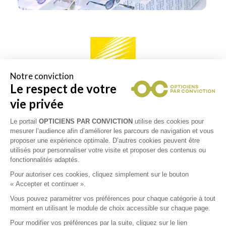
Notre conviction
Le respect de votre
Spécifiquement formés, ces experts des Verres Optiques
vie privée
Nikon vous font découvrir l'univers de cette marque
emblématique et vous conseillent le meilleur du savoir-
Le portail
OPTICIENS PAR CONVICTION
utilise des cookies pour
faire de Nikon en matière de précision visuelle, afin de
mesurer l’audience afin d’améliorer les parcours de navigation et vous
vous offrir une vision d'exception.
proposer une expérience optimale. D’autres cookies peuvent être
utilisés pour personnaliser votre visite et proposer des contenus ou
fonctionnalités adaptés.
Pour autoriser ces cookies, cliquez simplement sur le bouton
« Accepter et continuer ».
RETOUR VERS LA LISTE DES
Vous pouvez paramétrer vos préférences pour chaque catégorie à tout
RÉSULTATS
moment en utilisant le module de choix accessible sur chaque page.
Pour modifier vos préférences par la suite, cliquez sur le lien