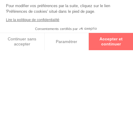
IC! BERLIN
Pour modifier vos préférences par la suite, cliquez sur le lien
'Préférences de cookies' situé dans le pied de page.
Lire la politique de confidentialité
MOREL
Consentements certifiés par
Prenez un rendez-vous
Continuer sans
Accepter et
JF REY
Paramétrer
accepter
continuer
Axeptio consent
Plateforme de Gestion du Consentement : Personnalisez vos O
Notre plateforme vous permet d'adapter et de gérer vos paramètr
RETOUR VERS LA LISTE DES
RÉSULTATS