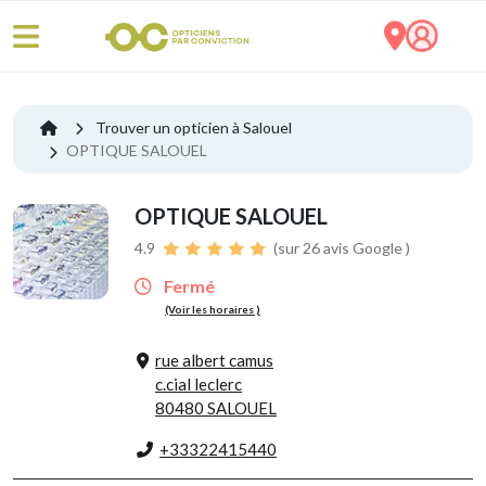
Trouver un opticien à Salouel
OPTIQUE SALOUEL
OPTIQUE SALOUEL
4.9
(sur 26 avis Google )
Fermé
(Voir les horaires )
rue albert camus
c.cial leclerc
80480 SALOUEL
+33322415440