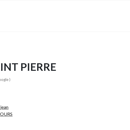
INT PIERRE
oogle )
 jean
MOURS