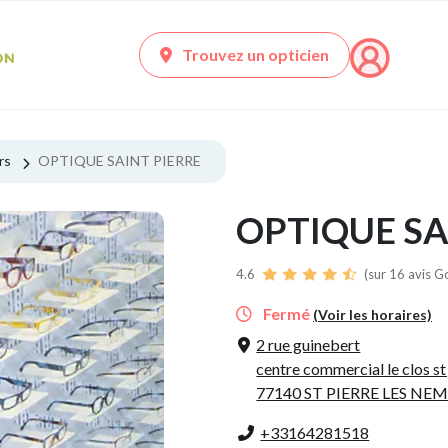
Trouvez un opticien
rs
OPTIQUE SAINT PIERRE
OPTIQUE SA
4.6
(sur 16 avis G
Fermé
(Voir les horaires)
2 rue guinebert
centre commercial le clos st
77140 ST PIERRE LES NE
+33164281518