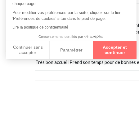
Ortine Dermink'
le 01/06/2023
Opticien vraiment aux petits soins pour leurs cli
lentilles chez cet opticien depuis des années mai
didier hamon
le 14/03/2023
Très bon accueil Prend son temps pour de bonnes e
Collections
ADLIB