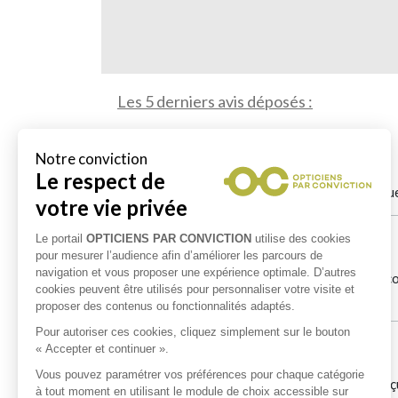
Les 5 derniers avis déposés :
Jp Vouldy
le 15/04/2026
Très très bonne boutique , 5 étoiles méritées, accu
Aurelie Loiseau
le 07/02/2026
Cliente depuis plusieurs années je ne peux que reco
irréprochable pour les enfants et les adultes.
Christian Turpin
le 25/07/2023
C'est la première fois pour moi et je ne suis pas d