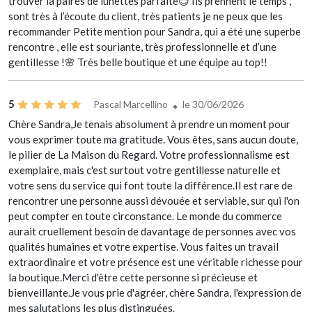
trouver la paires de lunettes parfaite😊 Ils prennent le temps ,
sont très à l’écoute du client, très patients je ne peux que les
recommander Petite mention pour Sandra, qui a été une superbe
rencontre , elle est souriante, très professionnelle et d’une
gentillesse !🌸 Très belle boutique et une équipe au top!!
5
Pascal Marcellino
le 30/06/2026
Chère Sandra, ​Je tenais absolument à prendre un moment pour
vous exprimer toute ma gratitude. Vous êtes, sans aucun doute,
le pilier de La Maison du Regard. Votre professionnalisme est
exemplaire, mais c'est surtout votre gentillesse naturelle et
votre sens du service qui font toute la différence. ​Il est rare de
rencontrer une personne aussi dévouée et serviable, sur qui l'on
peut compter en toute circonstance. Le monde du commerce
aurait cruellement besoin de davantage de personnes avec vos
qualités humaines et votre expertise. Vous faites un travail
extraordinaire et votre présence est une véritable richesse pour
la boutique. ​Merci d'être cette personne si précieuse et
bienveillante. ​Je vous prie d'agréer, chère Sandra, l'expression de
mes salutations les plus distinguées.