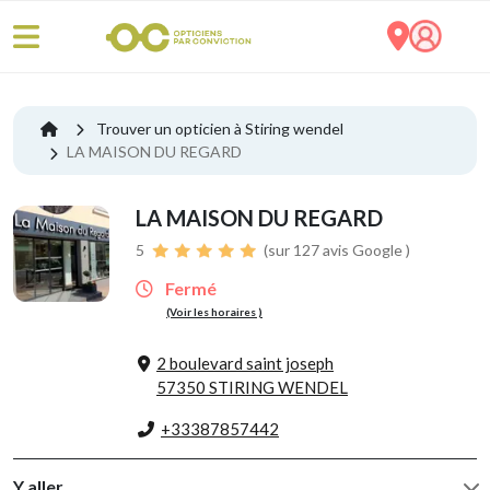
Trouver un opticien à Stiring wendel
LA MAISON DU REGARD
LA MAISON DU REGARD
5
(sur 127 avis Google )
Fermé
(Voir les horaires )
2 boulevard saint joseph
57350 STIRING WENDEL
+33387857442
Y aller