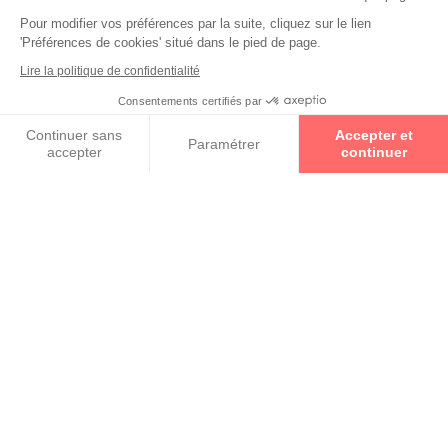
Pour modifier vos préférences par la suite, cliquez sur le lien
'Préférences de cookies' situé dans le pied de page.
Lire la politique de confidentialité
Consentements certifiés par
Prenez un rendez-vous
Continuer sans
Accepter et
Paramétrer
Collections
accepter
continuer
Axeptio consent
Plateforme de Gestion du Consentement : Personnalisez vos O
DIOR
Notre plateforme vous permet d'adapter et de gérer vos paramètr
GUCCI
PAUL & JOE