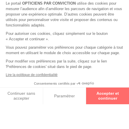
Le portail
OPTICIENS PAR CONVICTION
utilise des cookies pour
mesurer l’audience afin d’améliorer les parcours de navigation et vous
proposer une expérience optimale. D’autres cookies peuvent être
utilisés pour personnaliser votre visite et proposer des contenus ou
fonctionnalités adaptés.
Pour autoriser ces cookies, cliquez simplement sur le bouton
« Accepter et continuer ».
Vous pouvez paramétrer vos préférences pour chaque catégorie à tout
moment en utilisant le module de choix accessible sur chaque page.
Pour modifier vos préférences par la suite, cliquez sur le lien
'Préférences de cookies' situé dans le pied de page.
Lire la politique de confidentialité
Consentements certifiés par
Prenez un rendez-vous
Continuer sans
Accepter et
Paramétrer
accepter
continuer
Axeptio consent
Plateforme de Gestion du Consentement : Personnalisez vos O
Notre plateforme vous permet d'adapter et de gérer vos paramètr
RETOUR VERS LA LISTE DES
RÉSULTATS