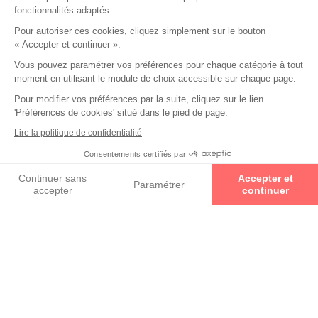
fonctionnalités adaptés.
Pour autoriser ces cookies, cliquez simplement sur le bouton
« Accepter et continuer ».
Vous pouvez paramétrer vos préférences pour chaque catégorie à tout
moment en utilisant le module de choix accessible sur chaque page.
Pour modifier vos préférences par la suite, cliquez sur le lien
'Préférences de cookies' situé dans le pied de page.
Un Opticien Par Conviction
est un spécialiste proche de
vous géographiquement et humainement. Avec 2 000
Lire la politique de confidentialité
indépendants répartis dans toute la France, il y aura
Consentements certifiés par
toujours un Opticien Par Conviction pour mettre à votre
Prenez un rendez-vous
disposition son savoir-faire, son expertise et vous offrir la
Continuer sans
Accepter et
prestation la plus personnalisée possible.
En savoir +
Paramétrer
accepter
continuer
Axeptio consent
Plateforme de Gestion du Consentement : Personnalisez vos O
Notre plateforme vous permet d'adapter et de gérer vos paramètr
Qui sont nos Experts en Santé Visuelle ?
Ce sont des opticiens diplômés qui ont à cœur le
bien-être de leurs clients ainsi que la qualité de
leur prestation.
En savoir +