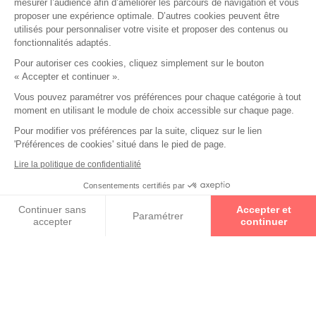
mesurer l’audience afin d’améliorer les parcours de navigation et vous
proposer une expérience optimale. D’autres cookies peuvent être
utilisés pour personnaliser votre visite et proposer des contenus ou
fonctionnalités adaptés.
Pour autoriser ces cookies, cliquez simplement sur le bouton
« Accepter et continuer ».
Vous pouvez paramétrer vos préférences pour chaque catégorie à tout
moment en utilisant le module de choix accessible sur chaque page.
Pour modifier vos préférences par la suite, cliquez sur le lien
'Préférences de cookies' situé dans le pied de page.
Lire la politique de confidentialité
Consentements certifiés par
Prenez un rendez-vous
Collections
Continuer sans
Accepter et
Paramétrer
accepter
continuer
JEAN PHILIPPE JOLY
Axeptio consent
Plateforme de Gestion du Consentement : Personnalisez vos O
Notre plateforme vous permet d'adapter et de gérer vos paramètr
LESCA