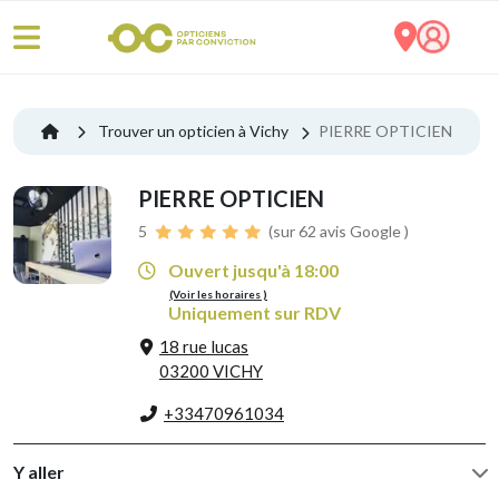
Trouver un opticien à Vichy
PIERRE OPTICIEN
PIERRE OPTICIEN
5
(sur 62 avis Google )
Ouvert jusqu'à 18:00
(Voir les horaires )
Uniquement sur RDV
18 rue lucas
03200 VICHY
+33470961034
Y aller