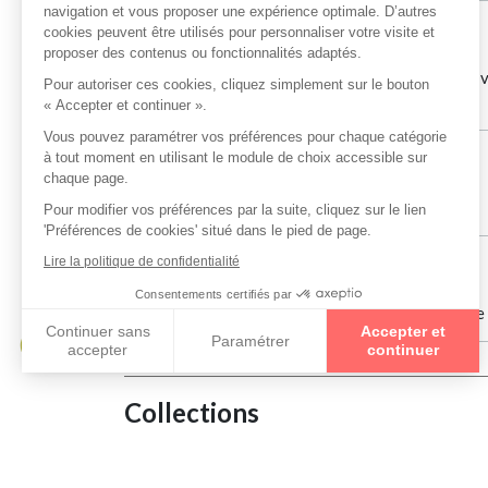
dominique Gaudi
le 21/12/2023
Si vous avez besoin d'une paire de lunettes et que
conseils gentillesse et prix compétitifs !
K S
le 26/09/2023
Vendeur sympathique
Arnaud Wallart
le 21/06/2023
Conseil, disponibilité et produits de qualité !! Je
Collections
BURBERRY