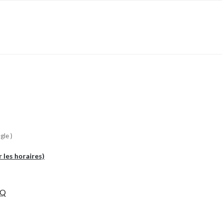
gle )
r les horaires)
CQ