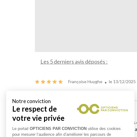
Les 5 derniers avis déposés :
Françoise Huyghe
le 13/12/2025
Bel accueil et très bons conseils !
Stéphy.B
le 10/10/2025
Je suis passé à l'improviste alors que je ne suis pa
merci beaucoup pour cette réparation. Le responsabl