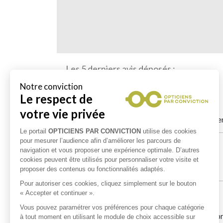
Les 5 derniers avis déposés :
P. Mury
le 23/07/2026
Salut à tous top vôtre travail à recommandé. Un se
Pat Pich
le 18/07/2026
Equipe au top
Mathieu Ciglia
le 10/06/2026
Accueil très chaleureux, conseils avisés et grand 