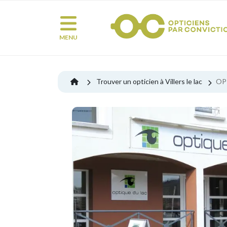
MENU
Trouver un opticien à Villers le lac
OP