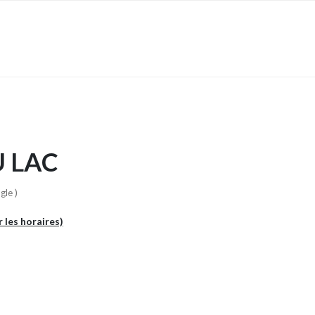
 LAC
gle )
r les horaires)