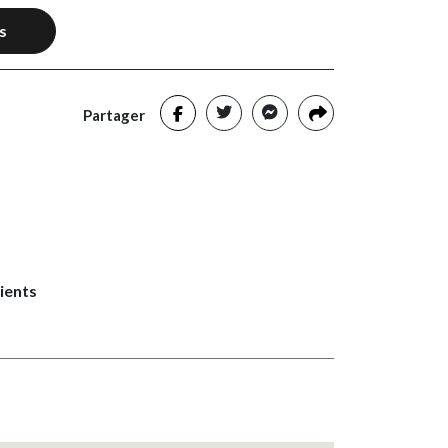
s
Partager
lients