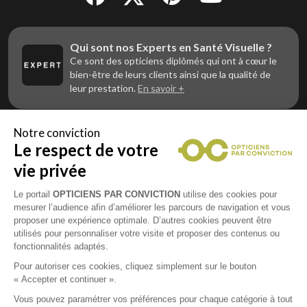
Qui sont nos Experts en Santé Visuelle ?
Ce sont des opticiens diplômés qui ont à cœur le
bien-être de leurs clients ainsi que la qualité de
leur prestation.
En savoir +
Notre conviction
Le respect de votre
Vous êtes un professionnel de la vue et
vous souhaitez nous rejoindre ?
vie privée
Contactez Alliance Optic, la centrale d’achats et
d’accompagnement des opticiens indépendants
Le portail
OPTICIENS PAR CONVICTION
utilise des cookies pour
mesurer l’audience afin d’améliorer les parcours de navigation et vous
proposer une expérience optimale. D’autres cookies peuvent être
utilisés pour personnaliser votre visite et proposer des contenus ou
fonctionnalités adaptés.
Mentions légales
Pour autoriser ces cookies, cliquez simplement sur le bouton
« Accepter et continuer ».
CGU
Vous pouvez paramétrer vos préférences pour chaque catégorie à tout