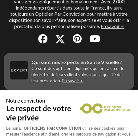
vous géographiquement et humainement. Avec 2 000
indépendants répartis dans toute la France, il y aura
toujours un Opticien Par Conviction pour mettre à votre
disposition son savoir-faire, son expertise et vous offrir la
prestation la plus personnalisée possible.
En savoir +
Qui sont nos Experts en Santé Visuelle ?
Ce sont des opticiens diplômés qui ont à cœur le
bien-être de leurs clients ainsi que la qualité de
leur prestation.
En savoir +
Notre conviction
Le respect de votre
Vous êtes un professionnel de la vue et
vous souhaitez nous rejoindre ?
vie privée
Contactez Alliance Optic, la centrale d’achats et
d’accompagnement des opticiens indépendants
Le portail
OPTICIENS PAR CONVICTION
utilise des cookies pour
mesurer l’audience afin d’améliorer les parcours de navigation et vous