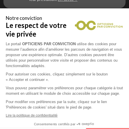
Notre conviction
Le respect de votre
Vous êtes un professionnel de la vue et
vous souhaitez nous rejoindre ?
vie privée
Contactez Alliance Optic, la centrale d’achats et
d’accompagnement des opticiens indépendants
Le portail
OPTICIENS PAR CONVICTION
utilise des cookies pour
mesurer l’audience afin d’améliorer les parcours de navigation et vous
proposer une expérience optimale. D’autres cookies peuvent être
utilisés pour personnaliser votre visite et proposer des contenus ou
fonctionnalités adaptés.
Mentions légales
Pour autoriser ces cookies, cliquez simplement sur le bouton
« Accepter et continuer ».
CGU
Vous pouvez paramétrer vos préférences pour chaque catégorie à tout
moment en utilisant le module de choix accessible sur chaque page.
Politique de confidentialité
Pour modifier vos préférences par la suite, cliquez sur le lien
'Préférences de cookies' situé dans le pied de page.
Contacts
Lire la politique de confidentialité
Consentements certifiés par
2026 © Opticiens Par Conviction. Tous droits